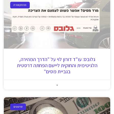
מהתקשורת
גלובס: עו"ד דורון לוי על "הדרך המהירה,
הלגיטימית והחוקית ליישם הפחתה דרסטית
בגביית מסים"
סרטונים