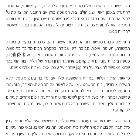
הליך ייצוגי דורש הוכחה של כמה תנאים: עילה לכאורה, נזק משותף, אפשרות
להתנהל באופן ראוי וייצוג הולם. בית המשפט בוחן אם התובע המייצג מסוגל
לנהל את התביעה בתום לב ואם לנציגיו המשפטיים יש ניסיון ויכולת מקצועית.
המטרה היא למנוע מצב שבו הליך ייצוגי ינוהל בצורה הפוגעת בציבור שאמור
להרוויח ממנו.
התחומים שבהם מוגשות רוב התובענות הייצוגיות הם צרכנות, בנקאות, ביטוח,
תקשורת, תעופה, איכות סביבה ודיני עבודה. במקרים רבים מדובר בתופעות
חוזרות כגון חיובים שגויים, גבייה בניגוד לחוק, הסתרת מידע מע消费者ים,
פגיעה בזכויות עובדים או ליקויים בשירות. היתרון הגדול של הליך ייצוגי הוא בכך
שהוא מאפשר להיאבק על נזק קטן שחוזר על עצמו אצל עשרות אלפי אנשים.
כדאיות ההליך תלויה במידת ההשפעה שלו. אם מדובר בנזק מינימלי ללא
תועלת ציבורית, בית המשפט עשוי שלא לאשר את התביעה. מאידך, תובענות
הנוגעות לסכומים גדולים או להתנהגות בעייתית של חברה מסחרית מקבלות
עדיפות גבוהה יותר בשל תרומתן לשינוי מדיניות והרתעת גופים אחרים. לעיתים
קרובות ההליך מסתיים בפשרה הכוללת תשלום פיצוי, שינוי נהלים והתחייבות
לפיקוח עתידי.
חשוב להבין שגם אם אדם עומד בראש ההליך, הפיצוי אינו אישי אלא מתחלק בין
כלל חברי הקבוצה לפי החלטת בית המשפט. התובע המייצג ובאי כוחו עשויים
לקבל גמול ושכר טרחה בהתאם להיקף התרומה שלהם להליך. הרעיון המרכזי