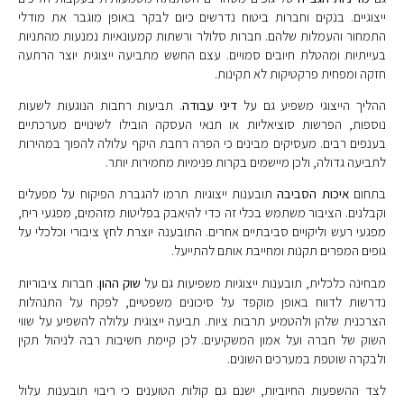
ייצוגיים. בנקים וחברות ביטוח נדרשים כיום לבקר באופן מוגבר את מודלי
התמחור והעמלות שלהם. חברות סלולר ורשתות קמעונאיות נמנעות מהתניות
בעייתיות ומהטלת חיובים סמויים. עצם החשש מתביעה ייצוגית יוצר הרתעה
חזקה ומפחית פרקטיקות לא תקינות.
ההליך הייצוגי משפיע גם על
דיני עבודה
. תביעות רחבות הנוגעות לשעות
נוספות, הפרשות סוציאליות או תנאי העסקה הובילו לשינויים מערכתיים
בענפים רבים. מעסיקים מבינים כי הפרה רחבת היקף עלולה להפוך במהירות
לתביעה גדולה, ולכן מיישמים בקרות פנימיות מחמירות יותר.
בתחום
איכות הסביבה
תובענות ייצוגיות תרמו להגברת הפיקוח על מפעלים
וקבלנים. הציבור משתמש בכלי זה כדי להיאבק בפליטות מזהמים, מפגעי ריח,
מפגעי רעש וליקויים סביבתיים אחרים. התובענה יוצרת לחץ ציבורי וכלכלי על
גופים המפרים תקנות ומחייבת אותם להתייעל.
מבחינה כלכלית, תובענות ייצוגיות משפיעות גם על
שוק ההון
. חברות ציבוריות
נדרשות לדווח באופן מוקפד על סיכונים משפטיים, לפקח על התנהלות
הצרכנית שלהן ולהטמיע תרבות ציות. תביעה ייצוגית עלולה להשפיע על שווי
השוק של חברה ועל אמון המשקיעים. לכן קיימת חשיבות רבה לניהול תקין
ולבקרה שוטפת במערכים השונים.
לצד ההשפעות החיוביות, ישנם גם קולות הטוענים כי ריבוי תובענות עלול