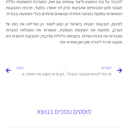
להכביד על בתי המשפט וליצור עומסים. עם זאת, המערכת המשפטית כוללת
מנגנוני סינון המבטיחים שתביעות סרק לא יאושרו. בפועל, מרבית התובענות
המאושרות עוסקות בפגיעה אמיתית ובנושאים מהותיים בעלי משמעות ציבורית.
לסיכום, תובענות ייצוגיות בישראל הן מנוע לשינוי. הן מגדילות את כוחו של
הצרכן, מחזקות את השקיפות העסקית, משפרות את התנהלות החברות
ומגבירות את איכות השירות. במציאות כלכלית מורכבת, התובענה הייצוגית היא
אמצעי מרכזי ליצירת שוק הוגן ואחראי יותר.
הקודם
הבא
מי יכול להגיש תובענה ייצוגית?
הון פרטי משנה את המפה: פמילי אופיס מובילים עידן השקעות חדש
פוסטים נוספים בנושא