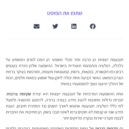
שתפו את הפוסט
תובענות ייצוגיות הן הרבה יותר מכלי משפטי. הן הפכו לגורם המשפיע על
כלכלה, רגולציה והתנהגות תאגידית בישראל. ההשפעה שלהן ניכרת בענפים
רבים כמו תקשורת, בנקאות, ביטוח, קמעונאות ותעופה, ומורגשת בעיקר ברמת
הצרכן הפשוט. כאשר תביעה אחת יכולה לתקן עוול שפוגע במאות אלפים, הכוח
של ההליך הייצוגי הופך למשמעותי במיוחד.
אחת ההשפעות המרכזיות של תובענות ייצוגיות היא יצירת
שקיפות צרכנית
.
חברות גדולות מחויבות להציג מידע בצורה ברורה, להימנע מהטעיה ולפעול
לפי כללי רגולציה. תובענות שהוגשו לאורך השנים נגד הסתרת חיובים, הצגת
מידע שגוי או קנסות לא חוקיים גרמו לשינוי מבני בשוק. הן מחייבות את החברות
לבנות מערכי שירות ובקרה מדויקים יותר.
גם
מדיניות הגבייה
של גופים מסחריים השתנתה משמעותית בעקבות הליכים